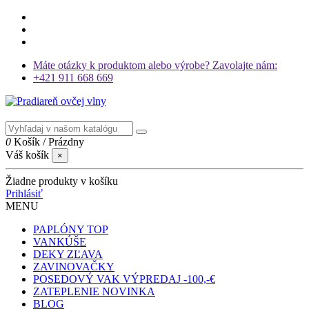
Máte otázky k produktom alebo výrobe? Zavolajte nám:
+421 911 668 669
0
Košík
/
Prázdny
Váš košík
×
Žiadne produkty v košíku
Prihlásiť
MENU
PAPLÓNY
TOP
VANKÚŠE
DEKY
ZĽAVA
ZAVINOVAČKY
POSEDOVÝ VAK
VÝPREDAJ -100,-€
ZATEPLENIE
NOVINKA
BLOG