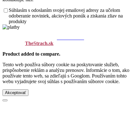
Súhlasím s odoslaním svojej emailovej adresy za učelom
odoberanie noviniek, akciových ponúk a ziskania zliav na
produkty
Copyright (C) 2021 - 2025
Pradiaren.s
k
//
webdesign
TheStrach.sk
//
Product added to compare.
Tento web používa súbory cookie na poskytovanie služieb,
prispôsobenie reklám a analýzu prenosov. Informácie o tom, ako
používate tento web, sa zdieľajú s Googlom. Používaním tohto
webu vyjadrujete svoj súhlas s používaním súborov cookie.
Akceptovať